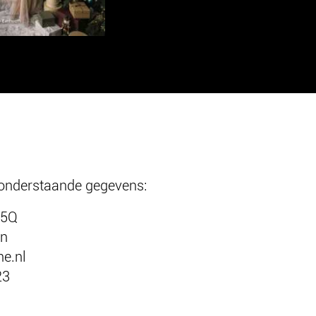
 onderstaande gegevens:
 5Q
en
e.nl
23